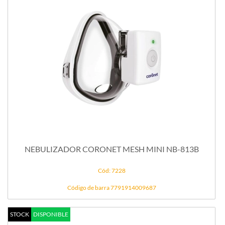
NEBULIZADOR CORONET MESH MINI NB-813B
Cód: 7228
Código de barra 7791914009687
STOCK
DISPONIBLE