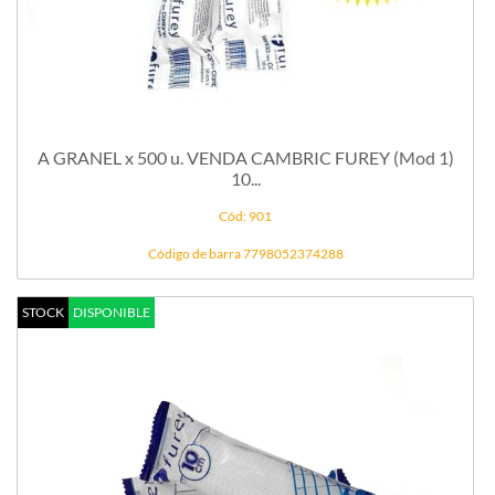
A GRANEL x 500 u. VENDA CAMBRIC FUREY (Mod 1)
10...
Cód: 901
Código de barra 7798052374288
STOCK
DISPONIBLE