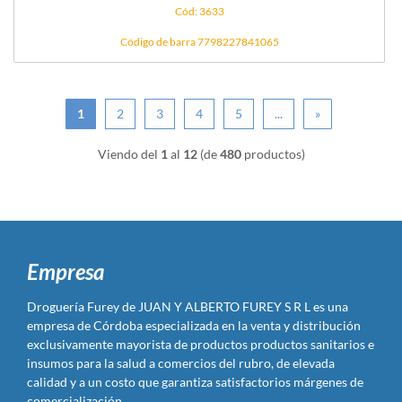
Cód: 3633
Código de barra 7798227841065
1
2
3
4
5
...
»
Viendo del
1
al
12
(de
480
productos)
Empresa
Droguería Furey de JUAN Y ALBERTO FUREY S R L es una
empresa de Córdoba especializada en la venta y distribución
exclusivamente mayorista de productos productos sanitarios e
insumos para la salud a comercios del rubro, de elevada
calidad y a un costo que garantiza satisfactorios márgenes de
comercialización.