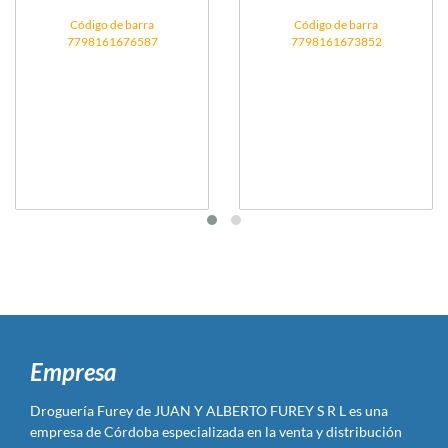
Código de barra
Código de barra
7798161676587
7798161673852
Empresa
Droguería Furey de JUAN Y ALBERTO FUREY S R L es una
empresa de Córdoba especializada en la venta y distribución