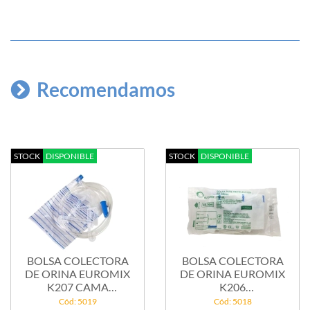
Recomendamos
STOCK
DISPONIBLE
STOCK
DISPONIBLE
BOLSA COLECTORA
BOLSA COLECTORA
DE ORINA EUROMIX
DE ORINA EUROMIX
K207 CAMA
K206
C/DESAG...
AMBULATORIA...
Cód: 5019
Cód: 5018