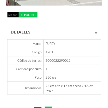
STOCK
DISPONIBLE
DETALLES
Marca
FUREY
Código
1201
Código de barras:
3000022290011
Cantidad por bulto
1
Peso
280 grs
25 cm alto x 17 cm ancho x 4.5 cm
Dimensiones
largo