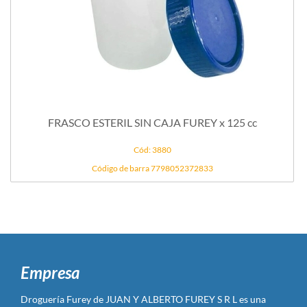
FRASCO ESTERIL SIN CAJA FUREY x 125 cc
Cód: 3880
Código de barra 7798052372833
Empresa
Droguería Furey de JUAN Y ALBERTO FUREY S R L es una