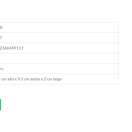
X
7
2366449113
rs
 cm alto x 9.5 cm ancho x 2 cm largo