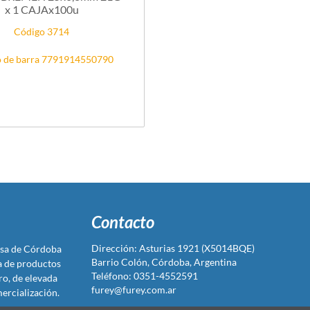
x 1 CAJAx100u
Código 3714
 de barra 7791914550790
Contacto
Dirección: Asturias 1921 (X5014BQE)
sa de Córdoba
Barrio Colón, Córdoba, Argentina
ta de productos
Teléfono: 0351-4552591
ro, de elevada
furey@furey.com.ar
ercialización.