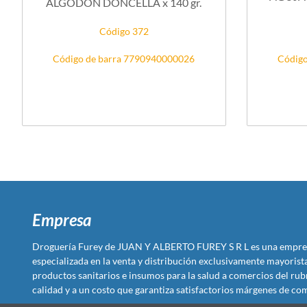
ALGODON DONCELLA x 140 gr.
Código 372
Código de barra 7790940000026
Código
Empresa
Droguería Furey de JUAN Y ALBERTO FUREY S R L es una empre
especializada en la venta y distribución exclusivamente mayoris
productos sanitarios e insumos para la salud a comercios del rub
calidad y a un costo que garantiza satisfactorios márgenes de com