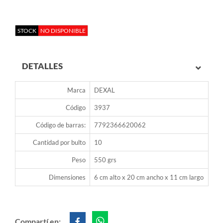
STOCK
NO DISPONIBLE
DETALLES
Marca
DEXAL
Código
3937
Código de barras:
7792366620062
Cantidad por bulto
10
Peso
550 grs
Dimensiones
6 cm alto x 20 cm ancho x 11 cm largo
Compartí en: