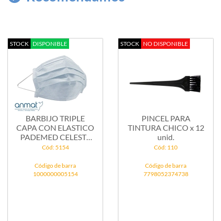
STOCK
DISPONIBLE
STOCK
NO DISPONIBLE
BARBIJO TRIPLE
PINCEL PARA
CAPA CON ELASTICO
TINTURA CHICO x 12
PADEMED CELESTE
unid.
x...
Cód: 5154
Cód: 110
Código de barra
Código de barra
1000000005154
7798052374738