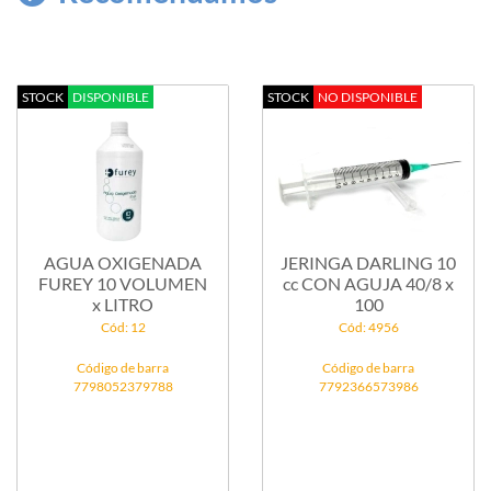
STOCK
DISPONIBLE
STOCK
NO DISPONIBLE
AGUA OXIGENADA
JERINGA DARLING 10
FUREY 10 VOLUMEN
cc CON AGUJA 40/8 x
x LITRO
100
Cód: 12
Cód: 4956
Código de barra
Código de barra
7798052379788
7792366573986