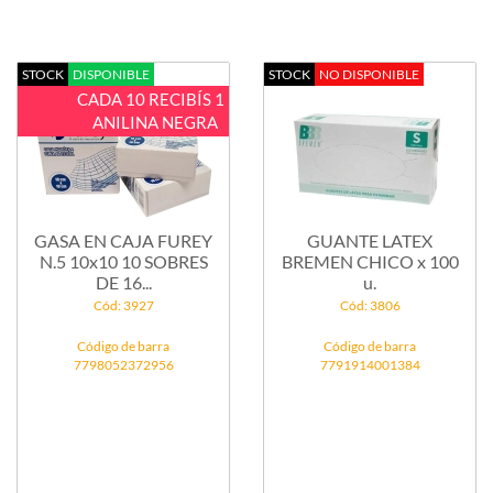
STOCK
DISPONIBLE
STOCK
NO DISPONIBLE
CADA 10 RECIBÍS 1
ANILINA NEGRA
GASA EN CAJA FUREY
GUANTE LATEX
N.5 10x10 10 SOBRES
BREMEN CHICO x 100
DE 16...
u.
Cód: 3927
Cód: 3806
Código de barra
Código de barra
7798052372956
7791914001384