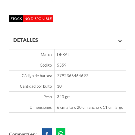
STOCK
NO DISPONIBLE
DETALLES
Marca
DEXAL
Código
5559
Código de barras:
7792366464697
Cantidad por bulto
10
Peso
340 grs
Dimensiones
6 cm alto x 20 cm ancho x 11 cm largo
Compartí en: