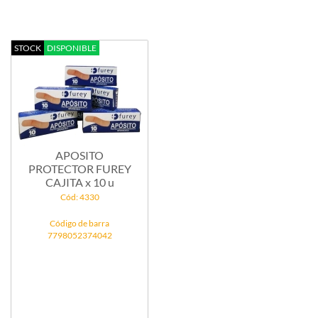
STOCK
DISPONIBLE
APOSITO
PROTECTOR FUREY
CAJITA x 10 u
Cód: 4330
Código de barra
7798052374042