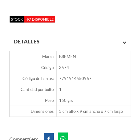
STOCK
NO DISPONIBLE
DETALLES
Marca
BREMEN
Código
3574
Código de barras:
7791914550967
Cantidad por bulto
1
Peso
150 grs
Dimensiones
3 cm alto x 9 cm ancho x 7 cm largo
Compartí en: