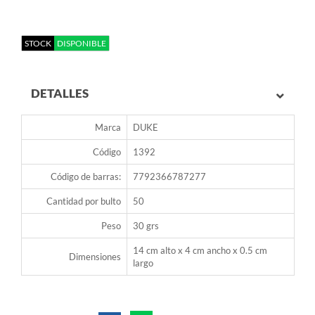
STOCK
DISPONIBLE
DETALLES
Marca
DUKE
Código
1392
Código de barras:
7792366787277
Cantidad por bulto
50
Peso
30 grs
14 cm alto x 4 cm ancho x 0.5 cm
Dimensiones
largo