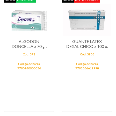
ALGODON
GUANTE LATEX
DONCELLA x 70 gr.
DEXAL CHICO x 100 u.
Cód: 371
Cód: 3936
Código de barra
Código de barra
7790940003034
7792366619998