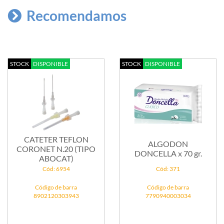
Recomendamos
STOCK
DISPONIBLE
STOCK
DISPONIBLE
CATETER TEFLON
ALGODON
CORONET N.20 (TIPO
DONCELLA x 70 gr.
ABOCAT)
Cód: 6954
Cód: 371
Código de barra
Código de barra
8902120303943
7790940003034