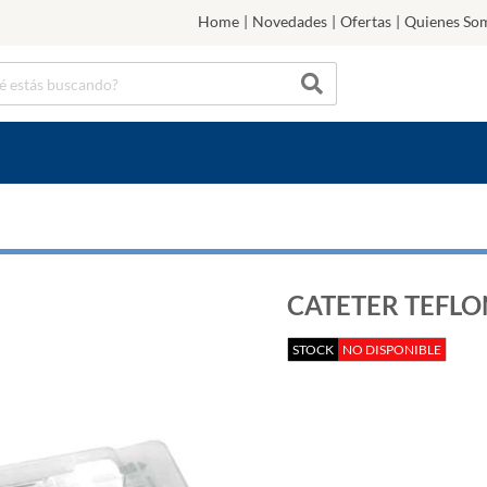
Home
|
Novedades
|
Ofertas
|
Quienes So
CATETER TEFLON
STOCK
NO DISPONIBLE