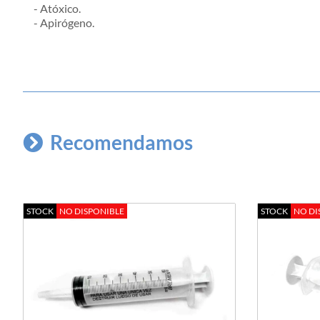
- Atóxico.
- Apirógeno.
Recomendamos
STOCK
NO DISPONIBLE
STOCK
NO DI