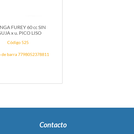
A FUREY 60 cc SIN
UJA x u. PICO LISO
Código 525
 de barra 7798052378811
Contacto