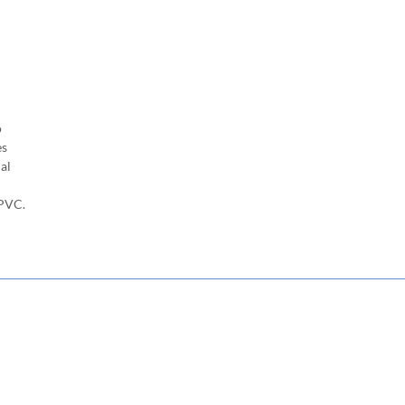
n
o
es
al
 PVC.