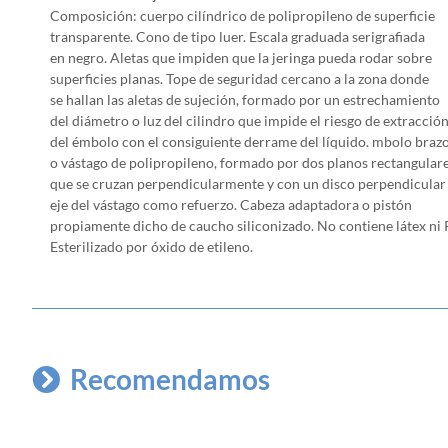
Composición: cuerpo cilíndrico de polipropileno de superficie
transparente. Cono de tipo luer. Escala graduada serigrafiada
en negro. Aletas que impiden que la jeringa pueda rodar sobre
superficies planas. Tope de seguridad cercano a la zona donde
se hallan las aletas de sujeción, formado por un estrechamiento
del diámetro o luz del cilindro que impide el riesgo de extracció
del émbolo con el consiguiente derrame del líquido. mbolo braz
o vástago de polipropileno, formado por dos planos rectangular
que se cruzan perpendicularmente y con un disco perpendicular 
eje del vástago como refuerzo. Cabeza adaptadora o pistón
propiamente dicho de caucho siliconizado. No contiene látex ni
Esterilizado por óxido de etileno.
Recomendamos