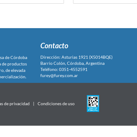
Contacto
Dirección: Asturias 1921 (X5014BQE)
sa de Córdoba
Barrio Colón, Córdoba, Argentina
ta de productos
Teléfono: 0351-4552591
ro, de elevada
furey@furey.com.ar
ercialización.
as de privacidad
|
Condiciones de uso