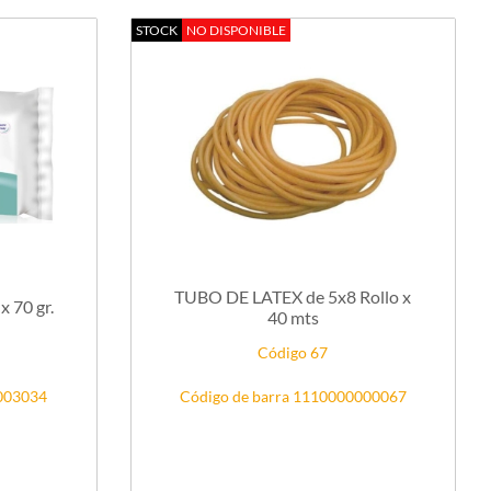
STOCK
NO DISPONIBLE
TUBO DE LATEX de 5x8 Rollo x
ALGODON DONCELLA x 70 gr.
40 mts
Código 67
0003034
Código de barra 1110000000067