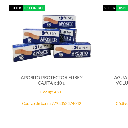
STOCK
DISPONIBLE
STOCK
DISPO
APOSITO PROTECTOR FUREY
AGUA 
CAJITA x 10 u
VOLU
Código 4330
Código de barra 7798052374042
Código