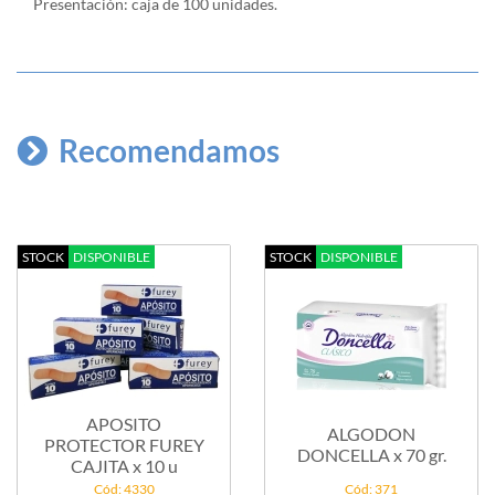
Presentación: caja de 100 unidades.
Recomendamos
STOCK
DISPONIBLE
STOCK
DISPONIBLE
APOSITO
ALGODON
PROTECTOR FUREY
DONCELLA x 70 gr.
CAJITA x 10 u
Cód: 4330
Cód: 371