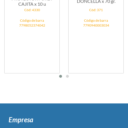
DONCELLA x 70 gr.
CAJITA x 10 u
Cód: 4330
Cód: 371
Código de barra
Código de barra
7798052374042
7790940003034
Empresa