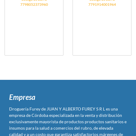
7798052373960
7791914001964
Empresa
Droguería Furey de JUAN Y ALBERTO FUREY S R L es una
empresa de Córdoba especializada en la venta y distribución
exclusivamente mayorista de productos productos sanitarios e
insumos para la salud a comercios del rubro, de elevada
calidad y a un costo que garantiza satisfactorios márgenes de