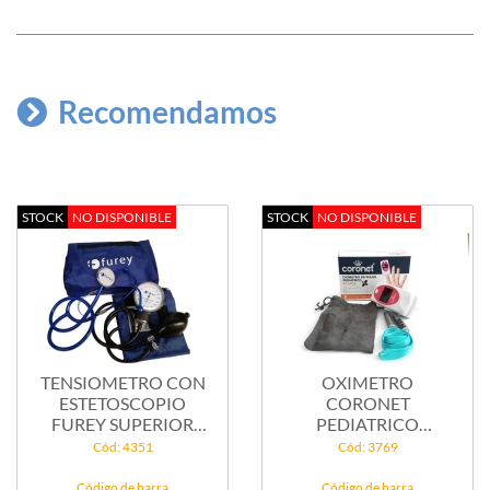
Recomendamos
STOCK
NO DISPONIBLE
STOCK
NO DISPONIBLE
TENSIOMETRO CON
OXIMETRO
ESTETOSCOPIO
CORONET
FUREY SUPERIOR
PEDIATRICO
AZUL
PC/60D2
Cód: 4351
Cód: 3769
Código de barra
Código de barra