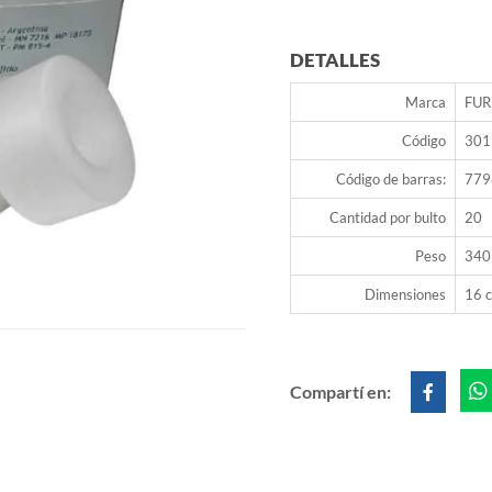
DETALLES
Marca
FUR
Código
301
Código de barras:
779
Cantidad por bulto
20
Peso
340
Dimensiones
16 c
Compartí en: