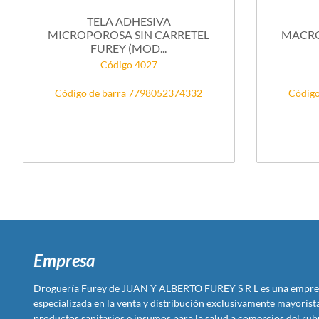
TELA ADHESIVA
MICROPOROSA SIN CARRETEL
MACRO
FUREY (MOD...
Código 4027
Código de barra 7798052374332
Código
Empresa
Droguería Furey de JUAN Y ALBERTO FUREY S R L es una empre
especializada en la venta y distribución exclusivamente mayoris
productos sanitarios e insumos para la salud a comercios del rub