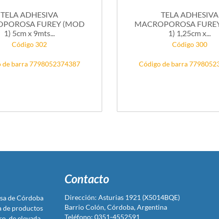
TELA ADHESIVA
TELA ADHESIVA
POROSA FUREY (MOD
MACROPOROSA FURE
1) 5cm x 9mts...
1) 1,25cm x...
Código 302
Código 300
 de barra 7798052374387
Código de barra 779805
Contacto
Dirección: Asturias 1921 (X5014BQE)
sa de Córdoba
Barrio Colón, Córdoba, Argentina
ta de productos
Teléfono: 0351-4552591
ro, de elevada