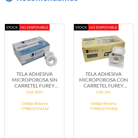
STOCK
NO DISPONIBLE
STOCK
NO DISPONIBLE
TELA ADHESIVA
TELA ADHESIVA
MICROPOROSA SIN
MICROPOROSA CON
CARRETEL FUREY
CARRETEL FUREY
(MOD...
(MOD...
Cód: 4027
Cód: 141
Código de barra
Código de barra
7798052374332
7798052374356