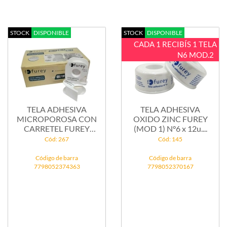
STOCK
DISPONIBLE
STOCK
DISPONIBLE
CADA 1 RECIBÍS 1 TELA
N6 MOD.2
TELA ADHESIVA
TELA ADHESIVA
MICROPOROSA CON
OXIDO ZINC FUREY
CARRETEL FUREY
(MOD 1) N°6 x 12u....
(MOD...
Cód: 267
Cód: 145
Código de barra
Código de barra
7798052374363
7798052370167