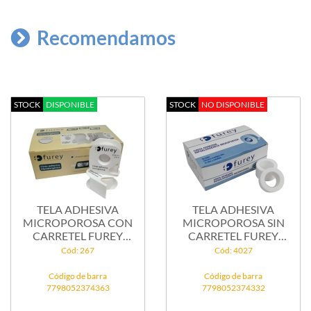
Recomendamos
STOCK
DISPONIBLE
STOCK
NO DISPONIBLE
TELA ADHESIVA
TELA ADHESIVA
MICROPOROSA CON
MICROPOROSA SIN
CARRETEL FUREY
CARRETEL FUREY
(MOD...
(MOD...
Cód: 267
Cód: 4027
Código de barra
Código de barra
7798052374363
7798052374332