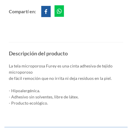
Compartí en:
Descripción del producto
La tela microporosa Furey es una cinta adhesiva de tejido
microporoso
de fácil remoción que no irrita ni deja residuos en la piel.
- Hipoalergénica.
- Adhesivo sin solventes, libre de látex.
- Producto ecológico.