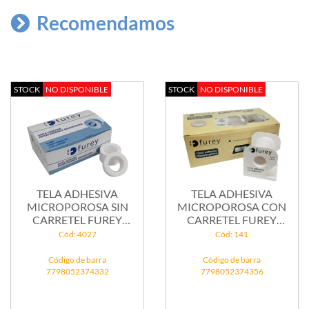
Recomendamos
STOCK
NO DISPONIBLE
STOCK
NO DISPONIBLE
TELA ADHESIVA
TELA ADHESIVA
MICROPOROSA SIN
MICROPOROSA CON
CARRETEL FUREY
CARRETEL FUREY
(MOD...
(MOD...
Cód: 4027
Cód: 141
Código de barra
Código de barra
7798052374332
7798052374356