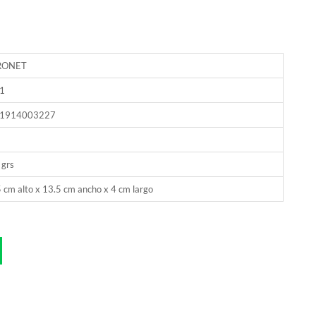
RONET
1
1914003227
 grs
 cm alto x 13.5 cm ancho x 4 cm largo