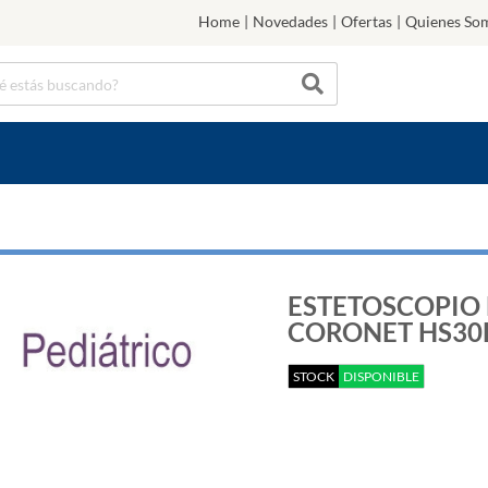
Home
|
Novedades
|
Ofertas
|
Quienes So
ESTETOSCOPIO 
CORONET HS30
STOCK
DISPONIBLE