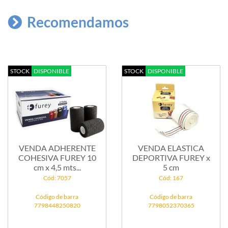
Recomendamos
STOCK
DISPONIBLE
STOCK
DISPONIBLE
VENDA ADHERENTE
VENDA ELASTICA
COHESIVA FUREY 10
DEPORTIVA FUREY x
cm x 4,5 mts...
5 cm
Cód: 7057
Cód: 167
Código de barra
Código de barra
7798448250820
7798052370365