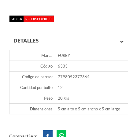
STOCK
NO DISPONIBLE
DETALLES
Marca
FUREY
Código
6333
Código de barras:
7798052377364
Cantidad por bulto
12
Peso
20 grs
Dimensiones
5 cm alto x 5 cm ancho x 5 cm largo
Compartí en: