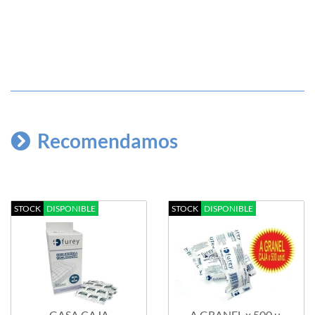
Recomendamos
STOCK
DISPONIBLE
STOCK
DISPONIBLE
GASA CAJA
A GRANEL x 500 u.