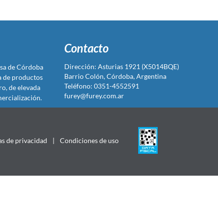
Contacto
Dirección: Asturias 1921 (X5014BQE)
sa de Córdoba
Barrio Colón, Córdoba, Argentina
ta de productos
Teléfono: 0351-4552591
ro, de elevada
furey@furey.com.ar
ercialización.
as de privacidad
|
Condiciones de uso