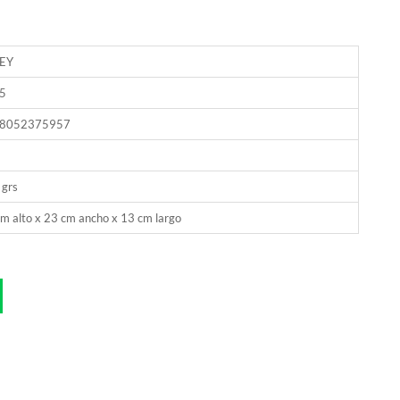
EY
5
8052375957
 grs
m alto x 23 cm ancho x 13 cm largo