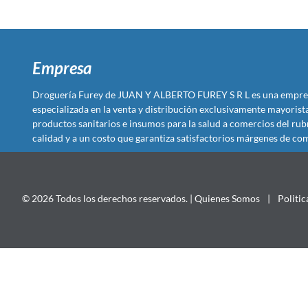
Empresa
Droguería Furey de JUAN Y ALBERTO FUREY S R L es una empre
especializada en la venta y distribución exclusivamente mayoris
productos sanitarios e insumos para la salud a comercios del rub
calidad y a un costo que garantiza satisfactorios márgenes de com
© 2026 Todos los derechos reservados. |
Quienes Somos
|
Politic