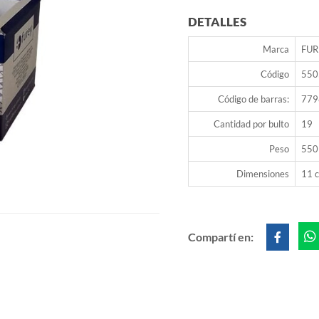
DETALLES
Marca
FUR
Código
550
Código de barras:
779
Cantidad por bulto
19
Peso
550
Dimensiones
11 c
Compartí en: