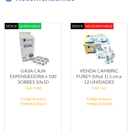
STOCK
DISPONIBLE
STOCK
NO DISPONIBLE
GASA CAJA
VENDA CAMBRIC
EXPENDEDORA x 100
FUREY (Mod 1) 5 cm.x
SOBRES 10x10
12 UNIDADES
Cód: 3198
Cód: 162
Código de barra
Código de barra
7798052370433
7798052370495