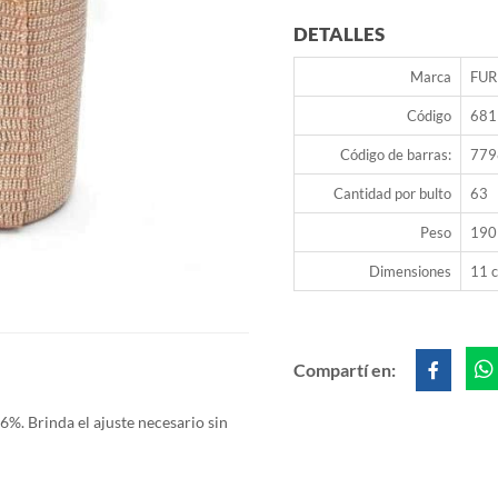
DETALLES
Marca
FUR
Código
681
Código de barras:
779
Cantidad por bulto
63
Peso
190
Dimensiones
11 c
Compartí en:
6%. Brinda el
ajuste necesario sin