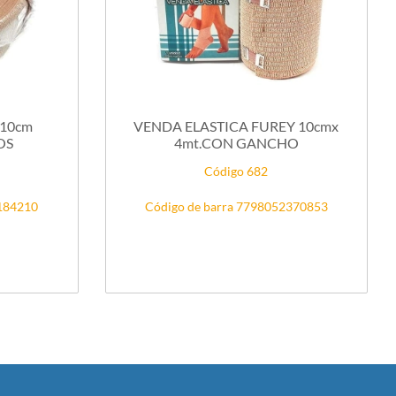
 10cm
VENDA ELASTICA FUREY 10cmx
OS
4mt.CON GANCHO
Código 682
6184210
Código de barra 7798052370853