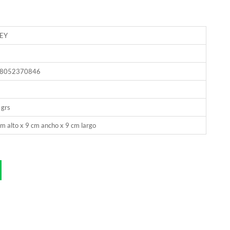
EY
8052370846
 grs
m alto x 9 cm ancho x 9 cm largo