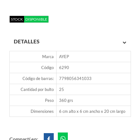
STOCK
DISPONIBLE
DETALLES
Marca
AYEP
Código
6290
Código de barras:
7798056341033
Cantidad por bulto
25
Peso
360 grs
Dimensiones
6 cm alto x 6 cm ancho x 20 cm largo
Compartí en: