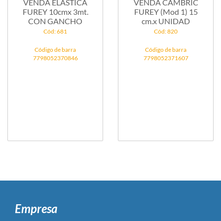
VENDA ELASTICA
VENDA CAMBRIC
FUREY 10cmx 3mt.
FUREY (Mod 1) 15
CON GANCHO
cm.x UNIDAD
Cód: 681
Cód: 820
Código de barra
Código de barra
7798052370846
7798052371607
Empresa