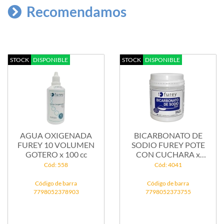
Recomendamos
STOCK
DISPONIBLE
STOCK
DISPONIBLE
AGUA OXIGENADA
BICARBONATO DE
FUREY 10 VOLUMEN
SODIO FUREY POTE
GOTERO x 100 cc
CON CUCHARA x
250...
Cód: 558
Cód: 4041
Código de barra
Código de barra
7798052378903
7798052373755