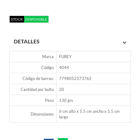
STOCK
DISPONIBLE
DETALLES
Marca
FUREY
Código
4044
Código de barras:
7798052373762
Cantidad por bulto
20
Peso
130 grs
6 cm alto x 5.5 cm ancho x 5.5 cm
Dimensiones
largo