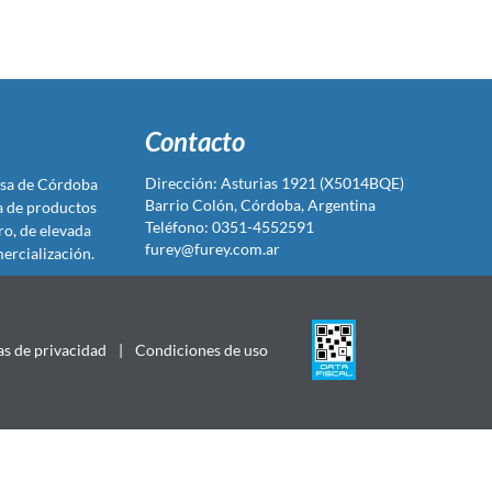
Contacto
Dirección: Asturias 1921 (X5014BQE)
sa de Córdoba
Barrio Colón, Córdoba, Argentina
ta de productos
Teléfono: 0351-4552591
ro, de elevada
furey@furey.com.ar
ercialización.
as de privacidad
|
Condiciones de uso