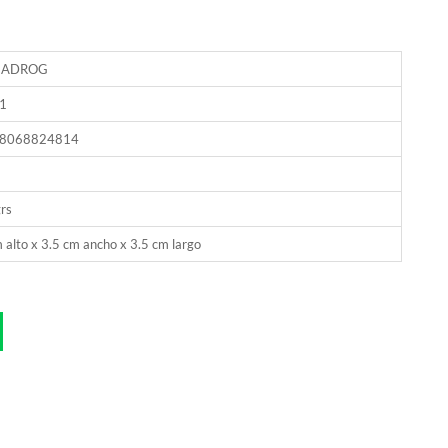
NADROG
1
8068824814
rs
 alto x 3.5 cm ancho x 3.5 cm largo