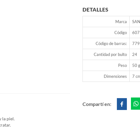
DETALLES
Marca
SA
Código
607
Código de barras:
779
Cantidad por bulto
24
Peso
50 g
Dimensiones
7 cm
Compartí en:
la piel.
ratar.