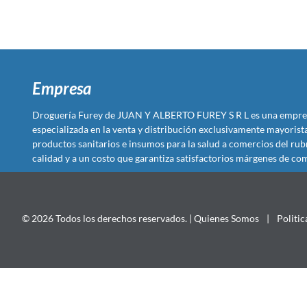
Empresa
Droguería Furey de JUAN Y ALBERTO FUREY S R L es una empre
especializada en la venta y distribución exclusivamente mayoris
productos sanitarios e insumos para la salud a comercios del rub
calidad y a un costo que garantiza satisfactorios márgenes de com
© 2026 Todos los derechos reservados. |
Quienes Somos
|
Politic