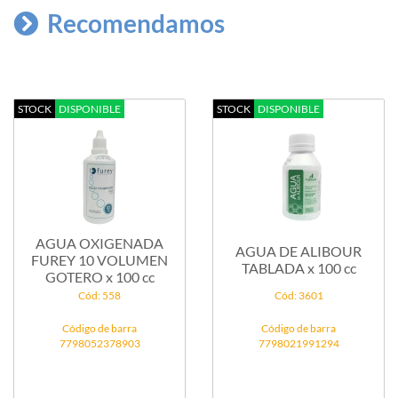
Recomendamos
STOCK
DISPONIBLE
STOCK
DISPONIBLE
AGUA OXIGENADA
AGUA DE ALIBOUR
FUREY 10 VOLUMEN
TABLADA x 100 cc
GOTERO x 100 cc
Cód: 558
Cód: 3601
Código de barra
Código de barra
7798052378903
7798021991294