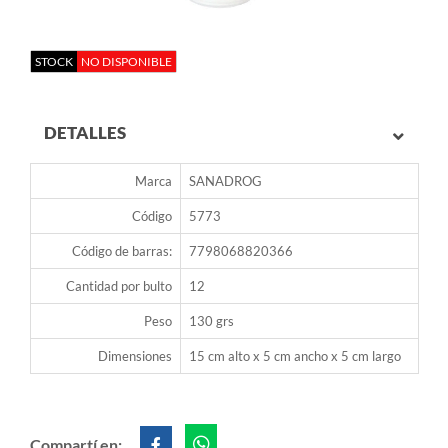
STOCK
NO DISPONIBLE
DETALLES
Marca
SANADROG
Código
5773
Código de barras:
7798068820366
Cantidad por bulto
12
Peso
130 grs
Dimensiones
15 cm alto x 5 cm ancho x 5 cm largo
Compartí en: