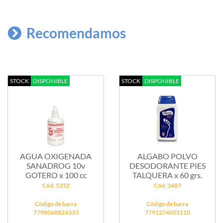
Recomendamos
STOCK
DISPONIBLE
STOCK
DISPONIBLE
AGUA OXIGENADA
ALGABO POLVO
SANADROG 10v
DESODORANTE PIES
GOTERO x 100 cc
TALQUERA x 60 grs.
Cód: 5352
Cód: 3487
Código de barra
Código de barra
7798068824333
7791274003110