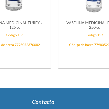
 MEDICINAL FUREY x
VASELINA MEDICINAL FUREY x
125 cc
250 cc
Código 156
Código 157
 de barra 7798052370082
Código de barra 779805
Contacto