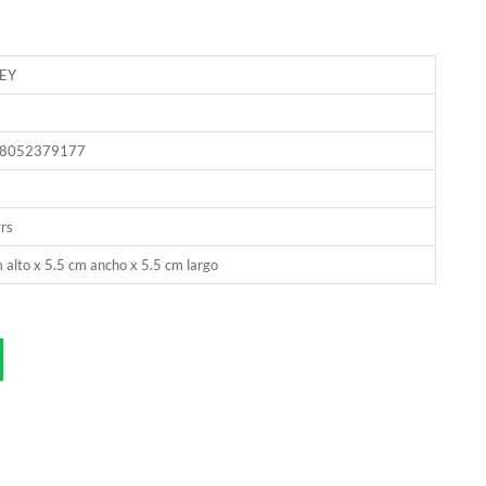
EY
8052379177
rs
 alto x 5.5 cm ancho x 5.5 cm largo