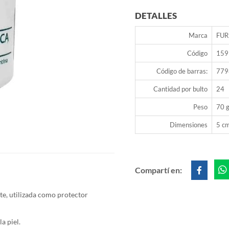
DETALLES
Marca
FUR
Código
159
Código de barras:
779
Cantidad por bulto
24
Peso
70 g
Dimensiones
5 cm
Compartí en:
nte, utilizada como protector
a piel.