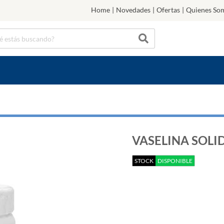
Home
|
Novedades
|
Ofertas
|
Quienes So
VASELINA SOLID
STOCK
DISPONIBLE