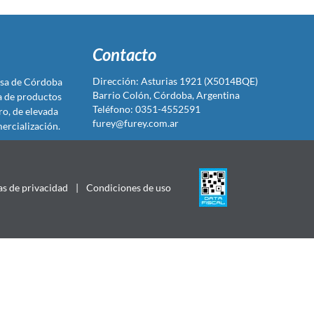
Contacto
Dirección: Asturias 1921 (X5014BQE)
sa de Córdoba
Barrio Colón, Córdoba, Argentina
ta de productos
Teléfono: 0351-4552591
ro, de elevada
furey@furey.com.ar
ercialización.
as de privacidad
|
Condiciones de uso