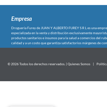
Empresa
Droguería Furey de JUAN Y ALBERTO FUREY S R L es una empre
especializada en la venta y distribución exclusivamente mayoris
productos sanitarios e insumos para la salud a comercios del rub
calidad y a un costo que garantiza satisfactorios márgenes de com
© 2026 Todos los derechos reservados. |
Quienes Somos
|
Politic