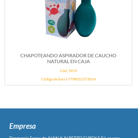
CHAPOTEANDO ASPIRADOR DE CAUCHO
NATURAL EN CAJA
Cód: 3919
Código de barra 7798052373014
Empresa
Droguería Furey de JUAN Y ALBERTO FUREY S R L es una