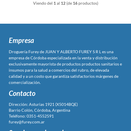
Viendo del
1
al
12
(de
16
productos)
Empresa
Droguería Furey de JUAN Y ALBERTO FUREY S R L es una
empresa de Córdoba especializada en la venta y distribución
exclusivamente mayorista de productos productos sanitarios e
insumos para la salud a comercios del rubro, de elevada
calidad y a un costo que garantiza satisfactorios márgenes de
comercialización.
Contacto
Dirección: Asturias 1921 (X5014BQE)
Barrio Colón, Córdoba, Argentina
Teléfono: 0351-4552591
furey@furey.com.ar