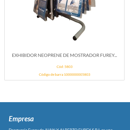
EXHIBIDOR NEOPRENE DE MOSTRADOR FUREY...
Cód: 5803
Código de barra 1000000005803
Empresa
Droguería Furey de JUAN Y ALBERTO FUREY S R L es una