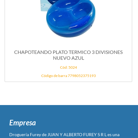
CHAPOTEANDO PLATO TERMICO 3 DIVISIONES
NUEVO AZUL
Cód: 5024
Código de barra 7798052375193
Empresa
Droguería Furey de JUAN Y ALBERTO FUREY S R L es una