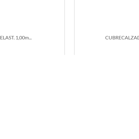
AST. 1,00m...
CUBRECALZADO 
STOCK
DISPONIBLE