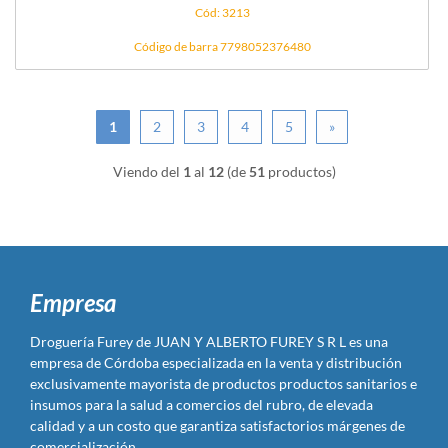
Cód: 3213
Código de barra 7798052376480
1
2
3
4
5
»
Viendo del
1
al
12
(de
51
productos)
Empresa
Droguería Furey de JUAN Y ALBERTO FUREY S R L es una
empresa de Córdoba especializada en la venta y distribución
exclusivamente mayorista de productos productos sanitarios e
insumos para la salud a comercios del rubro, de elevada
calidad y a un costo que garantiza satisfactorios márgenes de
comercialización.