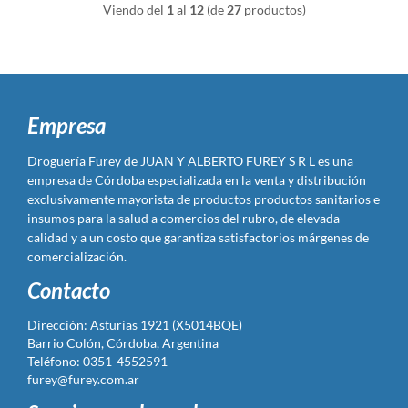
Viendo del
1
al
12
(de
27
productos)
Empresa
Droguería Furey de JUAN Y ALBERTO FUREY S R L es una
empresa de Córdoba especializada en la venta y distribución
exclusivamente mayorista de productos productos sanitarios e
insumos para la salud a comercios del rubro, de elevada
calidad y a un costo que garantiza satisfactorios márgenes de
comercialización.
Contacto
Dirección: Asturias 1921 (X5014BQE)
Barrio Colón, Córdoba, Argentina
Teléfono: 0351-4552591
furey@furey.com.ar