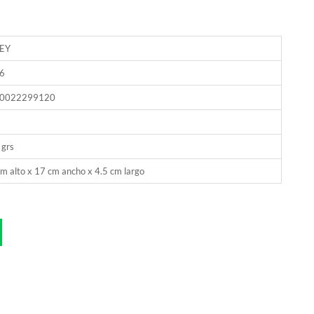
EY
6
0022299120
 grs
m alto x 17 cm ancho x 4.5 cm largo