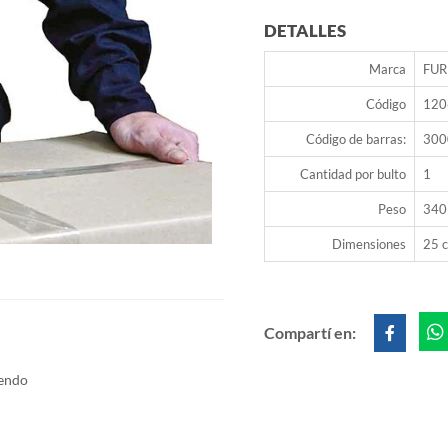
DETALLES
Marca
FUR
Código
120
Código de barras:
300
Cantidad por bulto
1
Peso
340
Dimensiones
25 c
Compartí en:
iendo