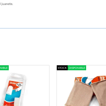
l juanete.
NIBLE
STOCK
DISPONIBLE