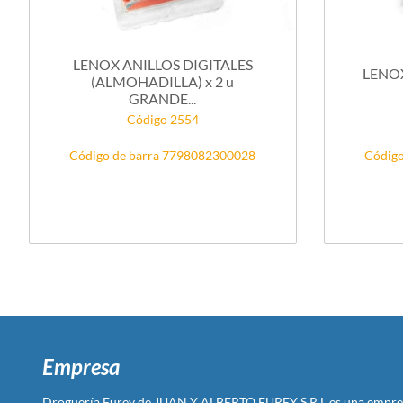
LENOX ANILLOS DIGITALES
LENO
(ALMOHADILLA) x 2 u
GRANDE...
Código 2554
Código de barra 7798082300028
Código
Empresa
Droguería Furey de JUAN Y ALBERTO FUREY S R L es una empre