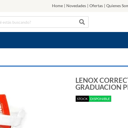
Home
|
Novedades
|
Ofertas
|
Quienes So
LENOX CORREC
GRADUACION P
STOCK
DISPONIBLE