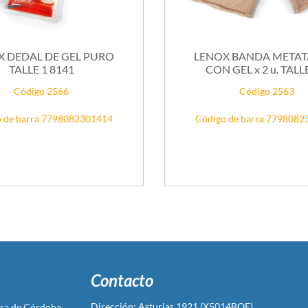
X DEDAL DE GEL PURO
LENOX BANDA METAT
TALLE 1 8141
CON GEL x 2 u. TALLE 
Código 2566
Código 2563
 de barra 7798082301414
Código de barra 779808
Contacto
Dirección: Asturias 1921 (X5014BQE)
sa de Córdoba