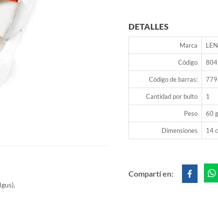
DETALLES
Marca
LE
Código
804
Código de barras:
779
Cantidad por bulto
1
Peso
60 g
Dimensiones
14 c
Compartí en:
lgus),