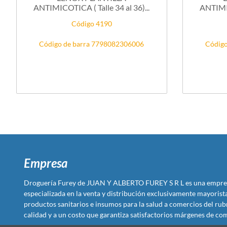
ANTIMICOTICA ( Talle 34 al 36)...
ANTIMIC
Código 4190
Código de barra 7798082306006
Código
Empresa
Droguería Furey de JUAN Y ALBERTO FUREY S R L es una empre
especializada en la venta y distribución exclusivamente mayoris
productos sanitarios e insumos para la salud a comercios del rub
calidad y a un costo que garantiza satisfactorios márgenes de com