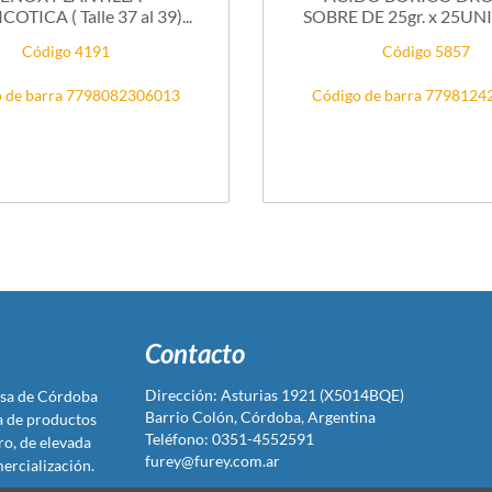
OTICA ( Talle 37 al 39)...
SOBRE DE 25gr. x 25U
Código 4191
Código 5857
 de barra 7798082306013
Código de barra 779812
Contacto
Dirección: Asturias 1921 (X5014BQE)
sa de Córdoba
Barrio Colón, Córdoba, Argentina
ta de productos
Teléfono: 0351-4552591
ro, de elevada
furey@furey.com.ar
ercialización.