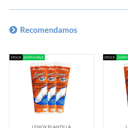
Recomendamos
STOCK
DISPONIBLE
STOCK
DISPO
LENOX PLANTILLA