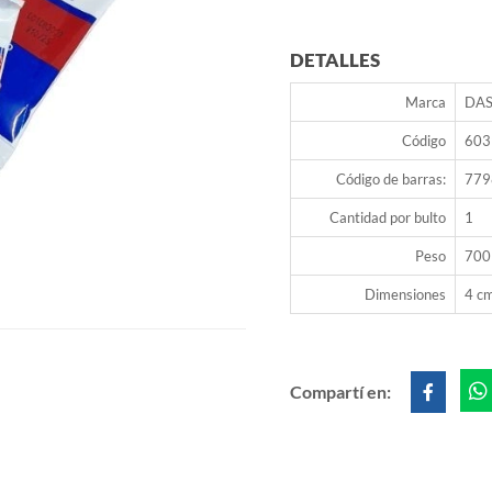
DETALLES
Marca
DAS
Código
603
Código de barras:
779
Cantidad por bulto
1
Peso
700
Dimensiones
4 cm
Compartí en: