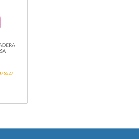
ADERA
OSA
2376527