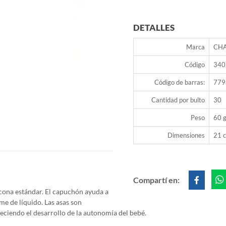
DETALLES
Marca
CH
Código
340
Código de barras:
779
Cantidad por bulto
30
Peso
60 g
Dimensiones
21 c
Compartí en:
cona estándar.
El capuchón ayuda a
me de líquido. Las asas son
eciendo el desarrollo de la autonomía del bebé.