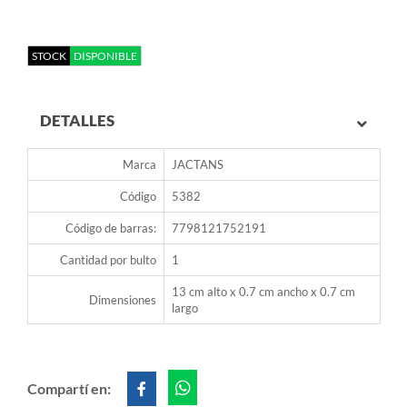
STOCK
DISPONIBLE
DETALLES
Marca
JACTANS
Código
5382
Código de barras:
7798121752191
Cantidad por bulto
1
13 cm alto x 0.7 cm ancho x 0.7 cm
Dimensiones
largo
Compartí en: