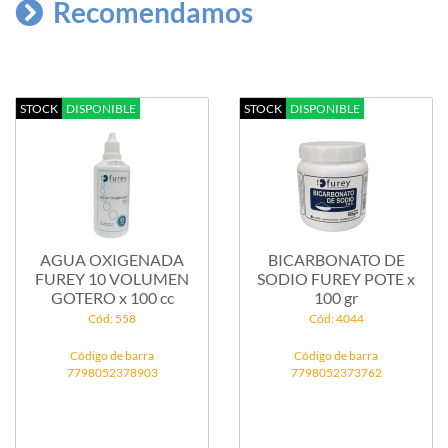
Recomendamos
STOCK
DISPONIBLE
STOCK
DISPONIBLE
AGUA OXIGENADA
BICARBONATO DE
FUREY 10 VOLUMEN
SODIO FUREY POTE x
GOTERO x 100 cc
100 gr
Cód: 558
Cód: 4044
Código de barra
Código de barra
7798052378903
7798052373762