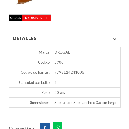
STOCK
NO DISPONIBLE
DETALLES
Marca
DROGAL
Código
5908
Código de barras:
7798124241005
Cantidad por bulto
1
Peso
30 grs
Dimensiones
8 cm alto x 8 cm ancho x 0.6 cm largo
Compartí en: